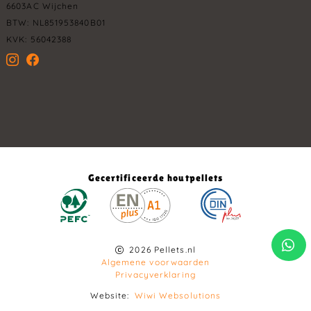
6603AC Wijchen
BTW: NL851953840B01
KVK: 56042388
Gecertificeerde houtpellets
2026 Pellets.nl
Algemene voorwaarden
Privacyverklaring
Website:
Wiwi Websolutions