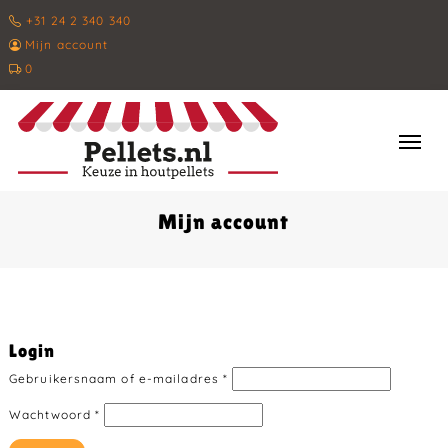
+31 24 2 340 340
Mijn account
0
Mijn account
Login
Gebruikersnaam of e-mailadres
*
Wachtwoord
*