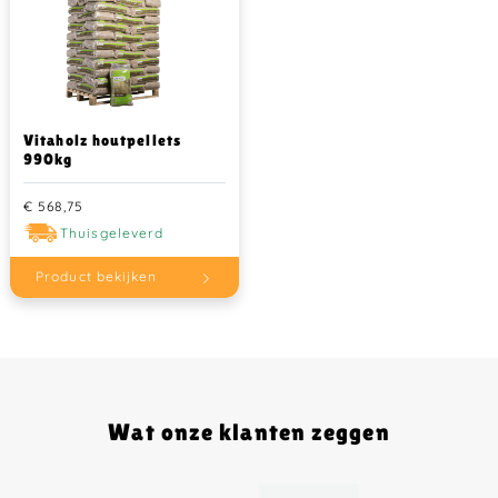
Vitaholz houtpellets
990kg
€
568,75
Thuisgeleverd
Product bekijken
Wat onze klanten zeggen